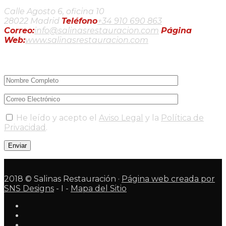
Calle Agosto 6, oficina 10
28022 Madrid
Teléfono
+34 910 690 863
Correo:
info@salinasrestauracion.com
Página
Web:
www.salinasrestauracion.com
Newsletter
He leído y acepto el
Aviso Legal
y la
Política de
Privacidad
.
2018 © Salinas Restauración ·
Página web creada por
SNS Designs
- I -
Mapa del Sitio