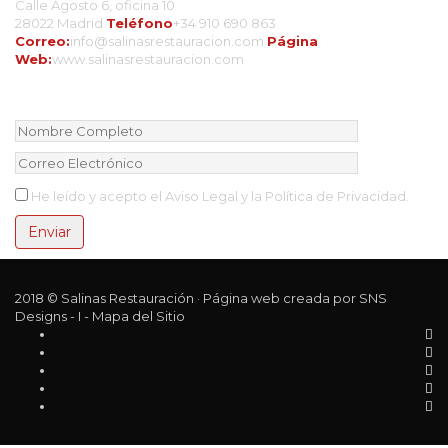
Calle Agosto 6, oficina 10
28022 Madrid
Teléfono
+34 910 690 863
Correo:
info@salinasrestauracion.com
Página
Web:
www.salinasrestauracion.com
Newsletter
He leído y acepto el
Aviso Legal
y la
Política de Privacidad
.
2018 © Salinas Restauración ·
Página web creada por SNS
Designs
- I -
Mapa del Sitio